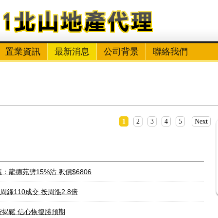
置業資訊
最新消息
公司背景
聯絡我們
1
2
3
4
5
Next
：龍德苑劈15%沽 呎價$6806
周錄110成交 按周漲2.8倍
按揭鬆 信心恢復勝預期