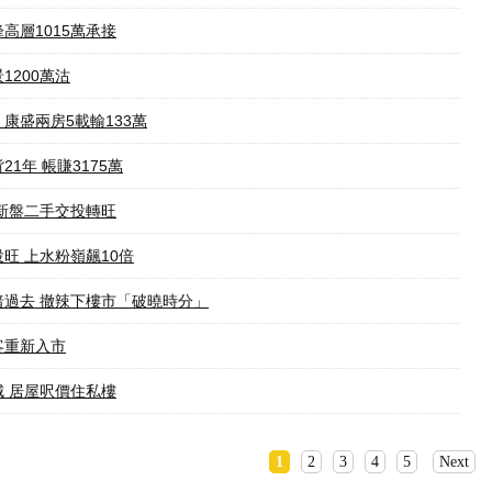
高層1015萬承接
1200萬沽
康盛兩房5載輸133萬
21年 帳賺3175萬
 新盤二手交投轉旺
旺 上水粉嶺飆10倍
暗過去 撤辣下樓市「破曉時分」
客重新入市
城 居屋呎價住私樓
1
2
3
4
5
Next